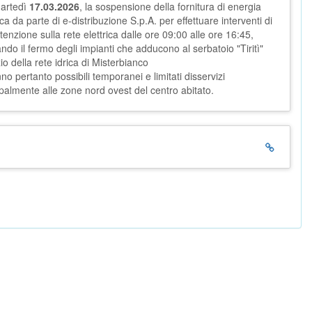
artedì
17.03.2026
, la sospensione della fornitura di energia
ica da parte di e-distribuzione S.p.A. per effettuare interventi di
enzione sulla rete elettrica dalle ore 09:00 alle ore 16:45,
ndo il fermo degli impianti che adducono al serbatoio "Tiritì"
io della rete idrica di Misterbianco
no pertanto possibili temporanei e limitati disservizi
ipalmente alle zone nord ovest del centro abitato.