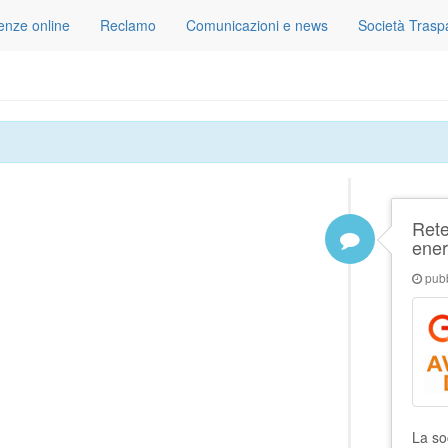
tenze online
Reclamo
Comunicazioni e news
Società Trasp
Rete
ener
pubb
La so