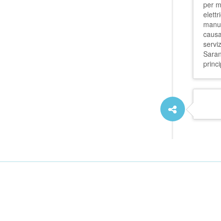
per m
elettr
manut
causa
serviz
Saran
princ