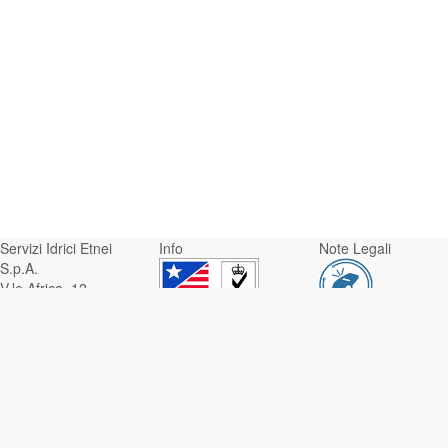
Servizi Idrici Etnei
Info
Note Legali
S.p.A.
V.le Africa, 12 -
95129 Catania
Whistleblowing