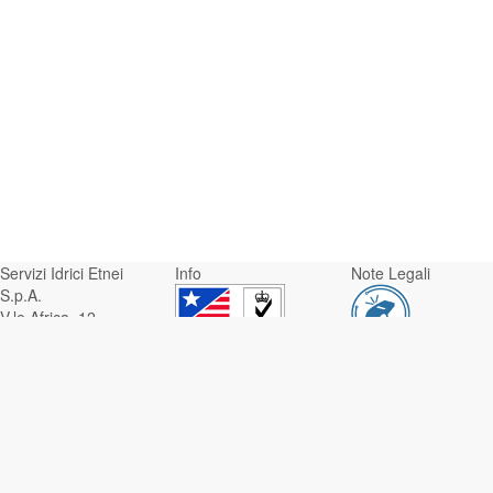
Servizi Idrici Etnei
Info
Note Legali
S.p.A.
V.le Africa, 12 -
95129 Catania
Whistleblowing