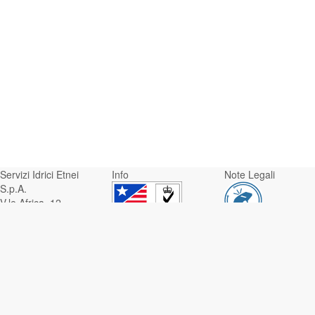
Servizi Idrici Etnei
Info
Note Legali
S.p.A.
V.le Africa, 12 -
95129 Catania
Whistleblowing