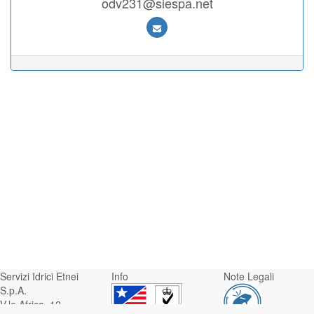
odv231@siespa.net
Servizi Idrici Etnei
Info
Note Legali
S.p.A.
V.le Africa, 12 -