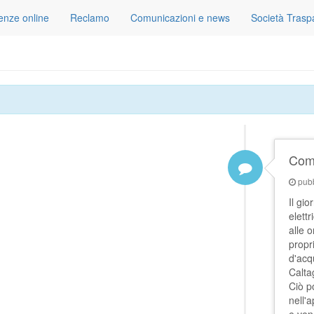
tenze online
Reclamo
Comunicazioni e news
Società Trasp
Comu
pubb
Il gi
elettr
alle 
propr
d'acq
Calta
Ciò p
nell'