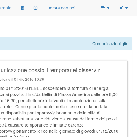
arente
Lavora con noi
Comunicazioni
nicazione possibili temporanei disservizi
licato il 01 dic 2016 10:36
orno 01/12/2016 l'ENEL sospenderà la fornitura di energia
ica ai pozzi siti in c/da Bellia di Piazza Armerina dalle ore 8,00
ore 16,30, per effettuare interventi di manutenzione sulla
ia rete . Conseguentemente, nelle stesse ore, la portata
ua disponibile per l'approvvigionamento della città di
girone subirà una forte riduzione a causa del fermo dei pozzi.
otrà causare temporanee e limitate carenze
approvvigionamento idrico nelle giornate di giovedì 01/12/2016