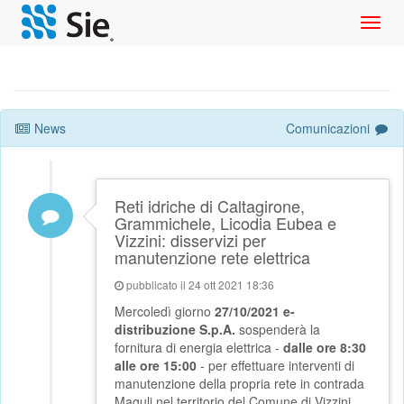
Toggl
navig
News
Comunicazioni
Reti idriche di Caltagirone,
Grammichele, Licodia Eubea e
Vizzini: disservizi per
manutenzione rete elettrica
pubblicato il 24 ott 2021 18:36
Mercoledì giorno
27/10/2021 e-
distribuzione S.p.A.
sospenderà la
fornitura di energia elettrica -
dalle ore 8:30
alle ore 15:00
- per effettuare interventi di
manutenzione della propria rete in contrada
Maguli nel territorio del Comune di Vizzini,