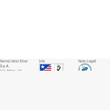
Servizi Idrici Etnei
Info
Note Legali
S.p.A.
V.le Africa, 12 -
95129 Catania
Whistleblowing