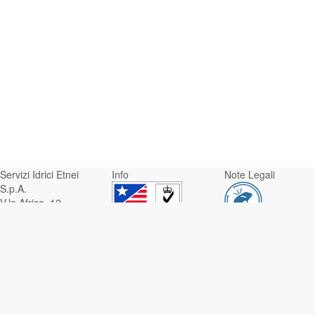
Servizi Idrici Etnei
Info
Note Legali
S.p.A.
V.le Africa, 12 -
95129 Catania
Whistleblowing