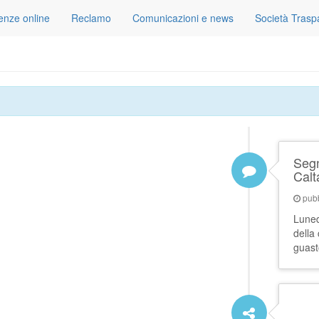
tenze online
Reclamo
Comunicazioni e news
Società Trasp
Segn
Calt
pubb
Luned
della
guast