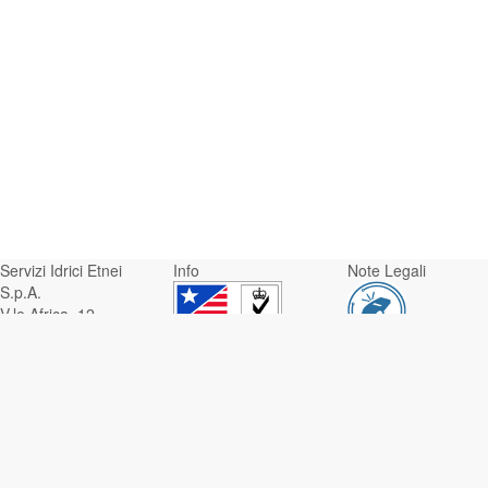
Servizi Idrici Etnei
Info
Note Legali
S.p.A.
V.le Africa, 12 -
95129 Catania
Whistleblowing