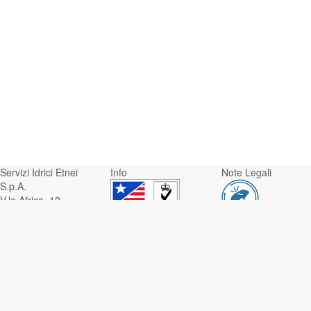
Servizi Idrici Etnei
Info
Note Legali
S.p.A.
V.le Africa, 12 -
95129 Catania
Whistleblowing