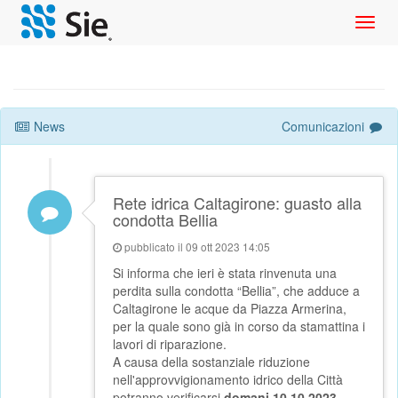
Toggl
navig
News
Comunicazioni
Rete idrica Caltagirone: guasto alla
condotta Bellia
pubblicato il 09 ott 2023 14:05
Si informa che ieri è stata rinvenuta una
perdita sulla condotta “Bellia”, che adduce a
Caltagirone le acque da Piazza Armerina,
per la quale sono già in corso da stamattina i
lavori di riparazione.
A causa della sostanziale riduzione
nell'approvvigionamento idrico della Città
potranno verificarsi
domani 10.10.2023