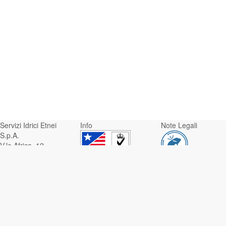
Servizi Idrici Etnei
Info
Note Legali
S.p.A.
V.le Africa, 12 -
95129 Catania
Whistleblowing