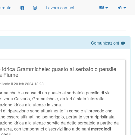
arente
Lavora con noi
Comunicazioni
 idrica Grammichele: guasto al serbatoio pensile
ia Fiume
licato il 20 feb 2024 13:23
forma che è a causa di un guasto al serbatoio pensile di via
, zona Calvario, Grammichele, da ieri è stata interrotta
gazione idrica alle utenze in zona.
ori di riparazione sono attualmente in corso e si prevede che
no essere ultimati nel pomeriggio, pertanto verrà ripristinata
gazione idrica alle utenze servite da detto serbatoio a partire da
a sera, con temporanei disservizi fino a domani
mercoledì
.2024
.