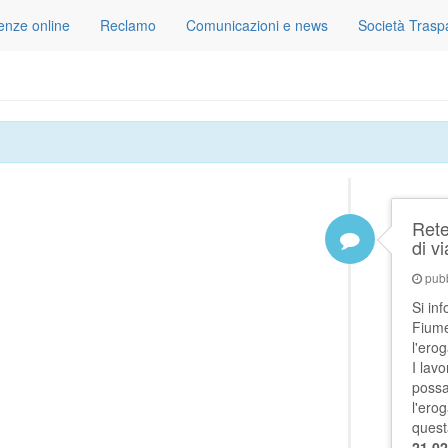
tenze online
Reclamo
Comunicazioni e news
Società Trasp
Rete
di v
pubb
Si in
Fiume
l'ero
I lav
possa
l'ero
quest
21.02