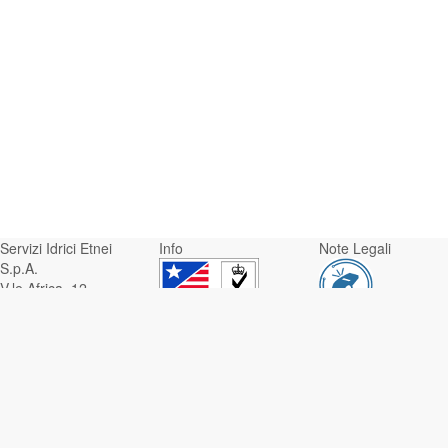
Servizi Idrici Etnei
Info
Note Legali
S.p.A.
V.le Africa, 12 -
95129 Catania
Whistleblowing