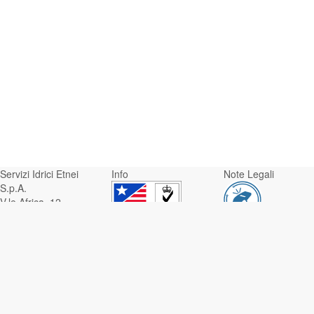
Servizi Idrici Etnei
Info
Note Legali
S.p.A.
V.le Africa, 12 -
95129 Catania
Whistleblowing