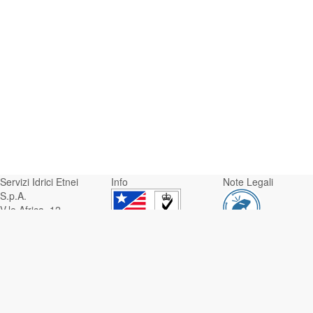
Servizi Idrici Etnei
Info
Note Legali
S.p.A.
V.le Africa, 12 -
95129 Catania
Whistleblowing