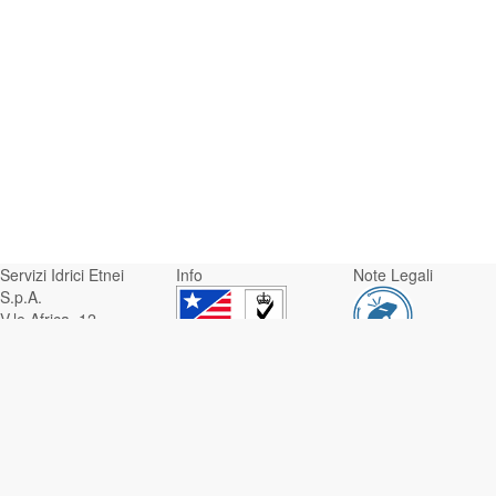
Servizi Idrici Etnei
Info
Note Legali
S.p.A.
V.le Africa, 12 -
95129 Catania
Whistleblowing