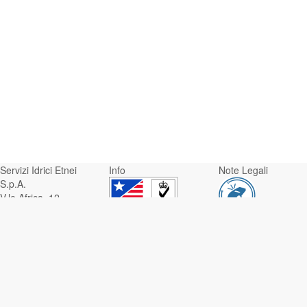
Servizi Idrici Etnei
Info
Note Legali
S.p.A.
V.le Africa, 12 -
95129 Catania
Whistleblowing