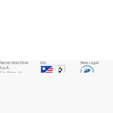
Servizi Idrici Etnei
Info
Note Legali
S.p.A.
V.le Africa, 12 -
95129 Catania
Whistleblowing