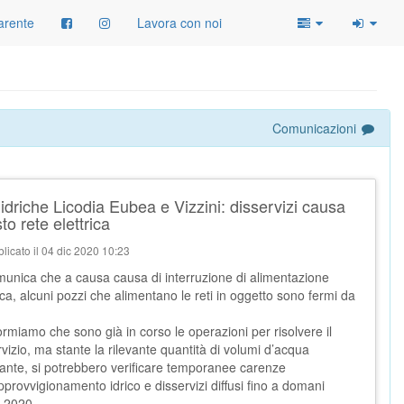
arente
Lavora con noi
Comunicazioni
 idriche Licodia Eubea e Vizzini: disservizi causa
to rete elettrica
licato il 04 dic 2020 10:23
munica che a causa causa di interruzione di alimentazione
rica, alcuni pozzi che alimentano le reti in oggetto sono fermi da
formiamo che sono già in corso le operazioni per risolvere il
rvizio, ma stante la rilevante quantità di volumi d’acqua
nte, si potrebbero verificare temporanee carenze
approvvigionamento idrico e disservizi diffusi fino a domani
.2020