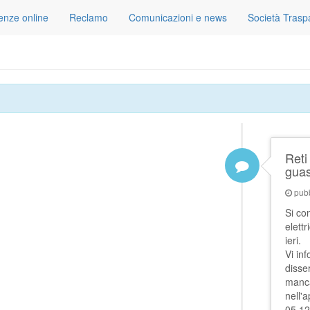
tenze online
Reclamo
Comunicazioni e news
Società Trasp
Reti
guas
pubb
Si co
elett
ieri.
Vi in
disse
manca
nell'
05.12