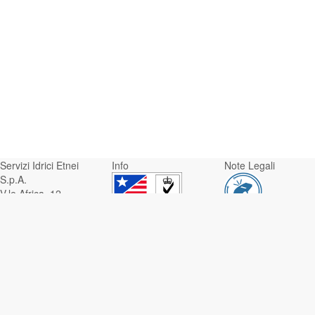
Servizi Idrici Etnei
Info
Note Legali
S.p.A.
V.le Africa, 12 -
95129 Catania
Whistleblowing
Servizi Idrici Etnei S.p.A.