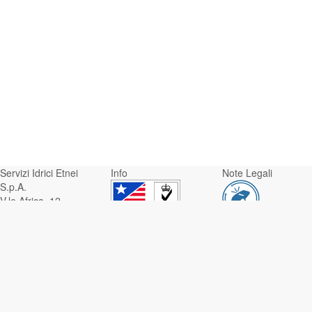
Servizi Idrici Etnei
Info
Note Legali
S.p.A.
V.le Africa, 12 -
95129 Catania
Whistleblowing