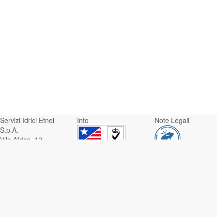
Servizi Idrici Etnei
Info
Note Legali
S.p.A.
V.le Africa, 12 -
95129 Catania
Whistleblowing