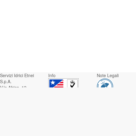
Servizi Idrici Etnei
Info
Note Legali
S.p.A.
V.le Africa, 12 -
95129 Catania
Whistleblowing